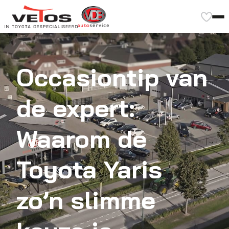
Occasiontip van
de expert:
Waarom de
Toyota Yaris
zo’n slimme